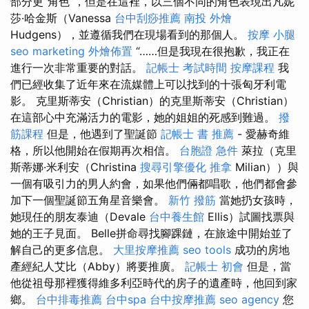
部分更“角色”，但是在這裡，以三個不同的角色表現出凡妮
莎·哈金斯（Vanessa
台中刮痧推薦
南投 外燴
Hudgens），並遵循我們在現場看到的那個人。
按摩 小腿
seo marketing
外燴佈置
“……但是我現在很抱歉，我正在
進行一次非常重要的對話。
記帳士 考試時間
按摩課程
我
們已經收集了近年來在流媒體上可以找到的十張匈牙利電
影。 克里斯蒂安（Christian）的克里斯蒂安（Christian）
在這部心中充滿活力的電影，她的姐姐的死感到難過。
撥
筋課程
但是，他遇到了聖誕節
記帳士 書 推薦
- 愛赫奇維
格，所以他開始在假期再次相信。
台胞證 急件
萊拉（克里
斯蒂娜·米利安（Christina
搜尋引擎優化
推拿
Milian））與
一個有吸引力的男人約會，如果他們倆都唱歌，他們都會參
加下一個聖誕節五角星音樂會。
新竹 撥筋
當她扔女孩時，
她現任的朋友泰迪（Devale
台中養生館
Ellis）試圖找票與
她的王子見面。 Belle拼命尋找腳踝鏈，在旅途中開始並了
解自己的更多信息。
大里按摩推薦
seo tools
成功的房地
產經紀人艾比（Abby）將要推廣。
記帳士 初會
但是，當
他從祖母那裡獲得維多利亞時代的房子的遺產時，他回到家
鄉。
台中排毒推薦
台中spa
台中按摩推薦
seo agency
您