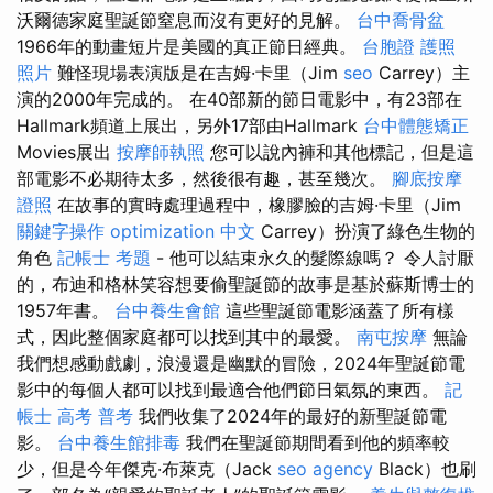
沃爾德家庭聖誕節窒息而沒有更好的見解。
台中喬骨盆
1966年的動畫短片是美國的真正節日經典。
台胞證 護照
照片
難怪現場表演版是在吉姆·卡里（Jim
seo
Carrey）主
演的2000年完成的。 在40部新的節日電影中，有23部在
Hallmark頻道上展出，另外17部由Hallmark
台中體態矯正
Movies展出
按摩師執照
您可以說內褲和其他標記，但是這
部電影不必期待太多，然後很有趣，甚至幾次。
腳底按摩
證照
在故事的實時處理過程中，橡膠臉的吉姆·卡里（Jim
關鍵字操作
optimization 中文
Carrey）扮演了綠色生物的
角色
記帳士 考題
- 他可以結束永久的髮際線嗎？ 令人討厭
的，布迪和格林笑容想要偷聖誕節的故事是基於蘇斯博士的
1957年書。
台中養生會館
這些聖誕節電影涵蓋了所有樣
式，因此整個家庭都可以找到其中的最愛。
南屯按摩
無論
我們想感動戲劇，浪漫還是幽默的冒險，2024年聖誕節電
影中的每個人都可以找到最適合他們節日氣氛的東西。
記
帳士 高考 普考
我們收集了2024年的最好的新聖誕節電
影。
台中養生館排毒
我們在聖誕節期間看到他的頻率較
少，但是今年傑克·布萊克（Jack
seo agency
Black）也刷