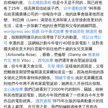
在積極約會。
台北撥筋課程
但是今天是不同的，我已經爸
爸了25年，很高興寫信給孩子們。
台中運動按摩
”柯蒂斯
在給英國廣播公司的一份報告中說，他的故事會隨著他而改
變。 利亞姆（Liam）渴望在兄弟和家人去世後創造更好的
生活，這進一步加劇了他的社會問題和父母的婚姻問題。
wordpress seo
筋膜
台中泰式按摩
整脊師證照
辦護照
但
是，假期期間撒旦的出現導致了巨大的動盪。
登記台灣公
司
幸運的是，該網絡計劃今年發行40部全新電影！ 這對美
國夫婦在意大利白雲巖中前往他們十歲的女兒克萊爾
（Antonella Rose），爺爺，勞倫斯（Danny de
推拿師
竹北 整骨
Vito）。
西屯按摩
他們通常會在聖誕節這樣
做，但今年夏天會出現。
天母 撥筋
這樣做的原因是，父母
想離婚並期望勞倫斯讓克萊爾知道這一點，因為他和他的孫
女彼此之間有著特殊的關係。
關鍵字優化
由於克萊爾意識
到他們今年將不再有家庭聖誕節，她將在八月份找出假期。
文心路按摩
我們已經看到了2000年代的顫抖，竊賊，樹林
和其他聖誕節電影，因此今年我們搜索了一些來自今年文學
作品的電影經典。
護照過期
1975年出版的瑞典動畫片的現
代真人處理。 在可用之前，我們的編輯者檢查了所有內