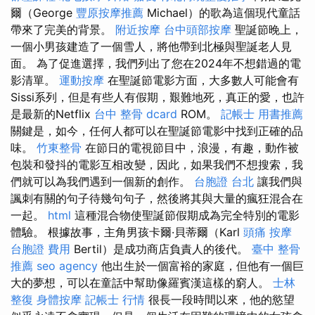
爾（George
豐原按摩推薦
Michael）的歌為這個現代童話
帶來了完美的背景。
附近按摩
台中頭部按摩
聖誕節晚上，
一個小男孩建造了一個雪人，將他帶到北極與聖誕老人見
面。 為了促進選擇，我們列出了您在2024年不想錯過的電
影清單。
運動按摩
在聖誕節電影方面，大多數人可能會有
Sissi系列，但是有些人有假期，艱難地死，真正的愛，也許
是最新的Netflix
台中 整骨 dcard
ROM。
記帳士 用書推薦
關鍵是，如今，任何人都可以在聖誕節電影中找到正確的品
味。
竹東整骨
在節日的電視節目中，浪漫，有趣，動作被
包裝和發抖的電影互相改變，因此，如果我們不想搜索，我
們就可以為我們遇到一個新的創作。
台胞證 台北
讓我們與
諷刺有關的句子待幾句句子，然後將其與大量的瘋狂混合在
一起。
html
這種混合物使聖誕節假期成為完全特別的電影
體驗。 根據故事，主角男孩卡爾·貝蒂爾（Karl
頭痛 按摩
台胞證 費用
Bertil）是成功商店負責人的後代。
臺中 整骨
推薦
seo agency
他出生於一個富裕的家庭，但他有一個巨
大的夢想，可以在童話中幫助像羅賓漢這樣的窮人。
士林
整復
身體按摩
記帳士 行情
很長一段時間以來，他的慾望