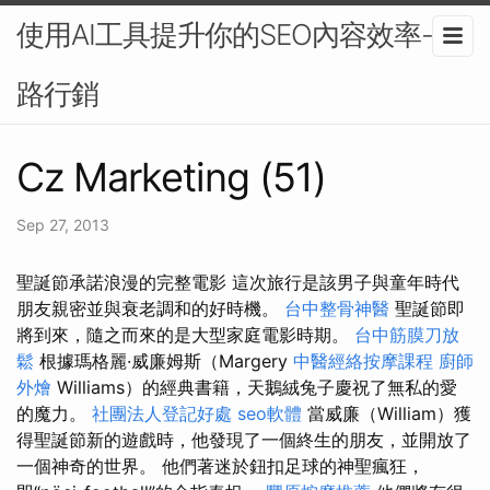
使用AI工具提升你的SEO內容效率-網
路行銷
Cz Marketing (51)
Sep 27, 2013
聖誕節承諾浪漫的完整電影 這次旅行是該男子與童年時代
朋友親密並與衰老調和的好時機。
台中整骨神醫
聖誕節即
將到來，隨之而來的是大型家庭電影時期。
台中筋膜刀放
鬆
根據瑪格麗·威廉姆斯（Margery
中醫經絡按摩課程
廚師
外燴
Williams）的經典書籍，天鵝絨兔子慶祝了無私的愛
的魔力。
社團法人登記好處
seo軟體
當威廉（William）獲
得聖誕節新的遊戲時，他發現了一個終生的朋友，並開放了
一個神奇的世界。 他們著迷於鈕扣足球的神聖瘋狂，