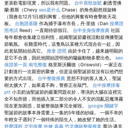
更喜歡​​電影現實，所以我有問題。
台中肩頸放鬆
劇透雪佛
蘭·蔡斯（Chevy
seo是什么
Chase）的角色顯然很旋轉
（我會在12月1日感到興奮，但他的興奮有時會擊敗天花
板。
台胞證基隆
作為捕手瀑布市長，丹·里德（Dan
按摩證
照考試
Reed）一直期待節假日。
台中全身按摩推薦
社區
每年都會收集建立伯利恆，組織聖誕節慶祝活動並傳播聖誕
節氣氛。 在雞蛋時代，這隻鳥以某種方式混合在一起，因
此老鼠開始抬高它。
推拿 證照
由於卡住了，越來越明顯的
是它不合適，因此他開始證明他的囓齒動物多麼出色。
seo
保證第一頁
南屯整復
格里斯沃爾德（Griswold）一家正在
計劃進行一次親密的聚會，但是這個聖誕節並沒有以他們想
要的方式出現。
台中整復推薦
意想不到的客人進入，聖誕
樹太擴大了，如果還不夠，警察正在敲門。
台中按摩排毒
ptt
小丑奶油聖誕節的嚴重問題在於，導演的大腦在這裡完
全不知所措，而他插入第二部分的令人不安的混亂惡魔薄霧
現在更加困惑，並被整個故事完全摧毀。
google 關鍵字
聖誕節的故事本身需要上一集的5年後的紗線。 一個不幸的
年輕女子遇到了一個特殊的陌生人，她改變了她的生活。
舒壓課程
北屯按摩
外燴 嘉義
竹北傳統整復推拿
喬治·邁克