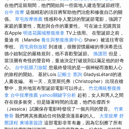
在他們逗留期間，他們開始與一些當地人建造聖誕節經理。
台中 按摩
這個精彩的項目將幫助他們治愈和修復自己的關
係。
草屯按摩推薦
情感和令人驚訝的聖誕節電影，強調了
家庭的重要性，寬恕與合作的重要性。 可在迪士尼購買並
在Apple
明道花園城整復推拿
TV上借用。 在聖誕節之前，
曼迪·肖（Mandie
養生與整復推廣中心
Shaw）被送往寄宿
學校。
西屯肩頸放鬆
到達後，很難習慣嚴峻的導演希思伍
德小姐制定的嚴格規則，他不喜歡聖誕節。
換護照
但是，
當頂層有奇怪的聲音時，曼迪決定打破規則以滿足他的好奇
心。
台中筋膜刀放鬆
您最終發現的是一個神秘而激動人心
的旅程的開始。 基於Lois
記帳士 查詢
GladysLétard的迷
人書改編。 有一天，克里斯托弗（Christopher）出現在槍
擊中，意外地宣布聖誕節電影可以停止。
竹北傳統整復推
拿
台中按摩推薦
yahoo關鍵字分析
起初，女人和男人之間
存在很多衝突，但是隨著時間的流逝，他們在傑西卡
（Jessica）試圖保存電影時發現了一個共同的聲音。
竹東
整骨
我們將其推薦給任何熱愛浪漫喜劇的人。
大里按摩
舒
壓課程
柬埔寨簽證
這部電影非常有趣，因為它刮擦了所有