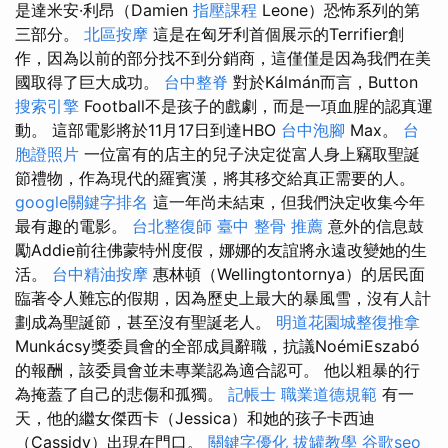
是達米安·利昂（Damien
指壓課程
Leone）恐怖系列的第
三部分。
北區按摩
這是在匈牙利首個展示的Terrifier創
作，因為以前的部分找不到分銷商，這僅僅是因為我們在美
國取得了巨大成功。
台中整脊
對於Kálmán而言，Button
搜索引擎
Football不是孩子的戲劇，而是一項血腥的認真運
動。 這部電影將於11月17日到達HBO
台中泡腳
Max。
台
胞證照片
一位富有的店主的兒子決定從富人身上竊取聖誕
節禮物，作為現代的羅賓漢，將其移交給真正需要的人。
google關鍵字排名
這一年尚未結束，但我們決定收集今年
最有趣的電影。
台北整復師
臺中 整骨 推薦
意外的信息鼓
勵Addie前往佛蒙特州度假，娜娜的友誼將永遠改變她的生
活。
台中精油按摩
惠林頓（Wellingtontornya）的居民面
臨著令人難忘的假期，因為歷史上最大的暴風雪，沒有人計
劃成為聖誕節，甚至沒有聖誕老人。
明道花園城整復推拿
Munkácsy獎委員會的全部成員辭職，抗議NoémiEszabó
的報酬，該委員會並未專業認為適合認可。 他以粗暴的行
為掩蓋了自己的悲傷和孤獨。
記帳士 職業道德規範
有一
天，他的繼女傑西卡（Jessica）和她的孩子卡西迪
（Cassidy）出現在門口。
關鍵字優化
拔罐教學
谷歌seo