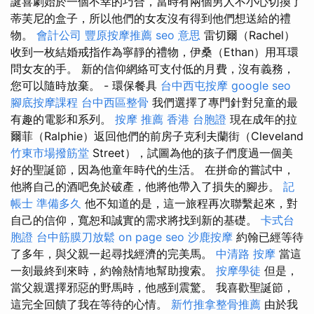
誕喜劇始於一個不幸的巧合，當時有兩個男人不小心切換了
蒂芙尼的盒子，所以他們的女友沒有得到他們想送給的禮
物。
會計公司
豐原按摩推薦
seo 意思
雷切爾（Rachel）
收到一枚結婚戒指作為寧靜的禮物，伊桑（Ethan）用耳環
問女友的手。 新的信仰網絡可支付低的月費，沒有義務，
您可以隨時放棄。 - 環保餐具
台中西屯按摩
google seo
腳底按摩課程
台中西區整骨
我們選擇了專門針對兒童的最
有趣的電影和系列。
按摩 推薦
香港 台胞證
現在成年的拉
爾菲（Ralphie）返回他們的前房子克利夫蘭街（Cleveland
竹東市場撥筋堂
Street），試圖為他的孩子們度過一個美
好的聖誕節，因為他童年時代的生活。 在拼命的嘗試中，
他將自己的酒吧免於破產，他將他帶入了損失的腳步。
記
帳士 準備多久
他不知道的是，這一旅程再次聯繫起來，對
自己的信仰，寬恕和誠實的需求將找到新的基礎。
卡式台
胞證
台中筋膜刀放鬆
on page seo
沙鹿按摩
約翰已經等待
了多年，與父親一起尋找經濟的完美馬。
中清路 按摩
當這
一刻最終到來時，約翰熱情地幫助搜索。
按摩學徒
但是，
當父親選擇邪惡的野馬時，他感到震驚。 我喜歡聖誕節，
這完全回饋了我在等待的心情。
新竹推拿整骨推薦
由於我