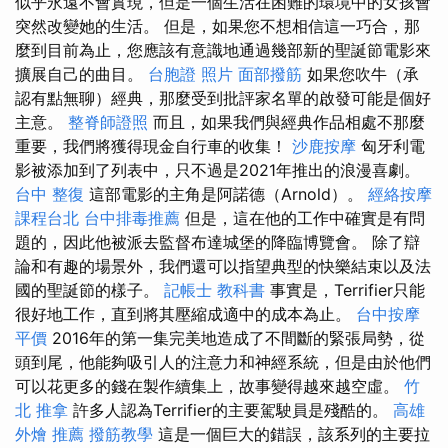
似乎永遠不會實現，但是一個生活在困難的環境中的女孩會
突然改變她的生活。 但是，如果您不想相信這一巧合，那
麼到目前為止，您應該有意識地通過幾部新的聖誕節電影來
擴展自己的曲目。
台胞證 照片
面部撥筋
如果您吹牛（承
認有點無聊）經典，那麼受到批評家名單的啟發可能是個好
主意。
整脊師證照
而且，如果我們與經典作品相處不那麼
重要，我們將獲得現金自行車的收集！
沙鹿按摩
匈牙利電
影被添加到了列表中，只不過是2021年推出的浪漫喜劇。
台中 整復
這部電影的主角是阿諾德（Arnold）。
經絡按摩
課程台北
台中排毒推薦
但是，這在他的工作中確實是有問
題的，因此他被派去監督布達城堡的降臨博覽會。 除了辯
論和有趣的場景外，我們還可以指望典型的快樂結束以及法
國的聖誕節的樣子。
記帳士 教科書
事實是，Terrifier只能
很好地工作，直到將其壓縮成適中的成本為止。
台中按摩
平價
2016年的第一集完美地造成了不間斷的緊張局勢，從
頭到尾，他能夠吸引人的注意力和神經系統，但是由於他們
可以花更多的錢在製作續集上，故事變得越來越空虛。
竹
北 推拿
許多人認為Terrifier的主要駕駛員是殘酷的。
高雄
外燴 推薦
撥筋教學
這是一個巨大的錯誤，該系列的主要拉