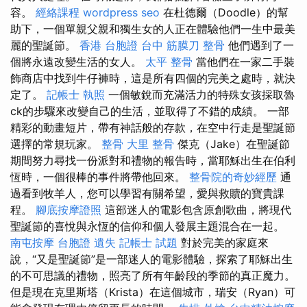
容。
經絡課程
wordpress seo
在杜德爾（Doodle）的幫
助下，一個單親父親和獨生女的人正在體驗他們一生中最美
麗的聖誕節。
香港 台胞證
台中 筋膜刀
整骨
他們遇到了一
個將永遠改變生活的女人。
太平 整骨
當他們在一家二手裝
飾商店中找到牛仔褲時，這是所有四個的完美之處時，就決
定了。
記帳士 執照
一個敏銳而充滿活力的特殊女孩採取魯
ck的步驟來改變自己的生活，並取得了不錯的成績。 一部
精彩的動畫短片，帶有神話般的存款，在空中行走是聖誕節
選擇的常規玩家。
整骨
大里 整骨
傑克（Jake）在聖誕節
期間努力尋找一份派對和禮物的報告時，當耶穌出生在伯利
恆時，一個很棒的事件將帶他回來。
整骨院的奇妙經歷
通
過看到牧羊人，您可以學習有關希望，愛與救贖的寶貴課
程。
腳底按摩證照
這部迷人的電影包含原創歌曲，將現代
聖誕節的喜悅與永恆的信仰和個人發展主題混合在一起。
南屯按摩
台胞證 遺失
記帳士 試題
對於完美的家庭來
說，“又是聖誕節”是一部迷人的電影體驗，探索了耶穌出生
的不可思議的禮物，照亮了所有年齡段的季節的真正魔力。
但是現在克里斯塔（Krista）在這個城市，瑞安（Ryan）可