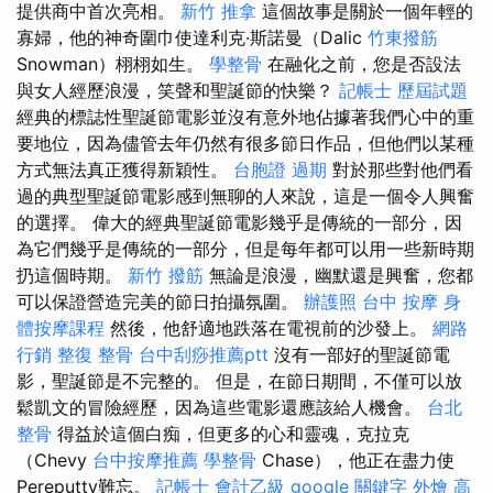
提供商中首次亮相。
新竹 推拿
這個故事是關於一個年輕的
寡婦，他的神奇圍巾使達利克·斯諾曼（Dalic
竹東撥筋
Snowman）栩栩如生。
學整骨
在融化之前，您是否設法
與女人經歷浪漫，笑聲和聖誕節的快樂？
記帳士 歷屆試題
經典的標誌性聖誕節電影並沒有意外地佔據著我們心中的重
要地位，因為儘管去年仍然有很多節日作品，但他們以某種
方式無法真正獲得新穎性。
台胞證 過期
對於那些對他們看
過的典型聖誕節電影感到無聊的人來說，這是一個令人興奮
的選擇。 偉大的經典聖誕節電影幾乎是傳統的一部分，因
為它們幾乎是傳統的一部分，但是每年都可以用一些新時期
扔這個時期。
新竹 撥筋
無論是浪漫，幽默還是興奮，您都
可以保證營造完美的節日拍攝氛圍。
辦護照
台中 按摩
身
體按摩課程
然後，他舒適地跌落在電視前的沙發上。
網路
行銷
整復 整骨
台中刮痧推薦ptt
沒有一部好的聖誕節電
影，聖誕節是不完整的。 但是，在節日期間，不僅可以放
鬆凱文的冒險經歷，因為這些電影還應該給人機會。
台北
整骨
得益於這個白痴，但更多的心和靈魂，克拉克
（Chevy
台中按摩推薦
學整骨
Chase），他正在盡力使
Pereputty難忘。
記帳士 會計乙級
google 關鍵字
外燴 高