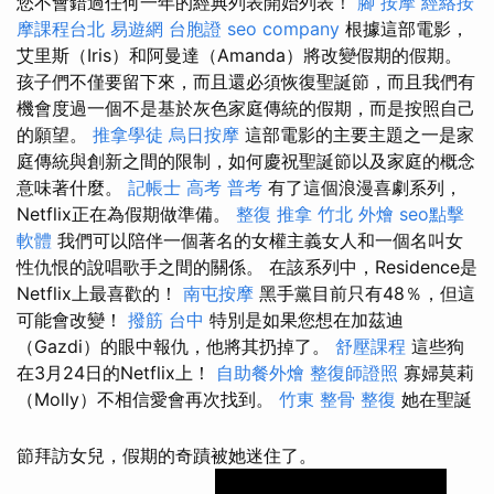
您不會錯過任何一年的經典列表開始列表！
腳 按摩
經絡按
摩課程台北
易遊網 台胞證
seo company
根據這部電影，
艾里斯（Iris）和阿曼達（Amanda）將改變假期的假期。
孩子們不僅要留下來，而且還必須恢復聖誕節，而且我們有
機會度過一個不是基於灰色家庭傳統的假期，而是按照自己
的願望。
推拿學徒
烏日按摩
這部電影的主要主題之一是家
庭傳統與創新之間的限制，如何慶祝聖誕節以及家庭的概念
意味著什麼。
記帳士 高考 普考
有了這個浪漫喜劇系列，
Netflix正在為假期做準備。
整復 推拿
竹北 外燴
seo點擊
軟體
我們可以陪伴一個著名的女權主義女人和一個名叫女
性仇恨的說唱歌手之間的關係。 在該系列中，Residence是
Netflix上最喜歡的！
南屯按摩
黑手黨目前只有48％，但這
可能會改變！
撥筋 台中
特別是如果您想在加茲迪
（Gazdi）的眼中報仇，他將其扔掉了。
舒壓課程
這些狗
在3月24日的Netflix上！
自助餐外燴
整復師證照
寡婦莫莉
（Molly）不相信愛會再次找到。
竹東 整骨
整復
她在聖誕
節拜訪女兒，假期的奇蹟被她迷住了。