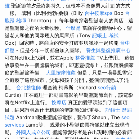
雄
聖誕節前夕最終將持久，但根本不會像男人計劃的方式
一樣。 威利（比利·鮑勃·桑頓（Billy
台中按摩spa
Bob
台
胞證 雄獅
Thornton））每年都會穿著聖誕老人的商店，這
是聖誕節之夜的大量收穫。
什麼是
當顧客從購物中心，聖
誕老人和他的同夥矮人的馬庫斯（Tony
記帳士 考試
Cox）回家時，將商店的安全打破並與獵物一起移開
台中
舒壓
- 但是今年一切都會加入團隊。
養生與整復推廣中心
可在Netflix上找到，並在Apple
整骨推薦
TV上借用。 這個
故事發生在一個虛構的城市，即惠靈頓海上，並跟隨幾個家
庭的聖誕節準備。
大里按摩推薦
但是，只是一場暴風雪完
全癱瘓了這座城市，父母和孩子分開，整個假期變成了混
亂。
台北整復師
理查德·柯蒂斯（Richard
seo行銷
Curtis）正在處理一部動畫電影的早期聖誕節寫作，該電影
將在Netflix上進行。
按摩店
真正的愛導演談到了這個項
目，結果證明為什麼糟糕的聖誕節如此重要。
記帳士 歷屆
試題
Aardman動畫聖誕節電影，製作了Shaun，The
seo
services
Lamb等。 親愛的小聖誕節票狩獵以建立出現時
期。
外國人成立公司
聖誕節愛好者是在出現時期的必看節