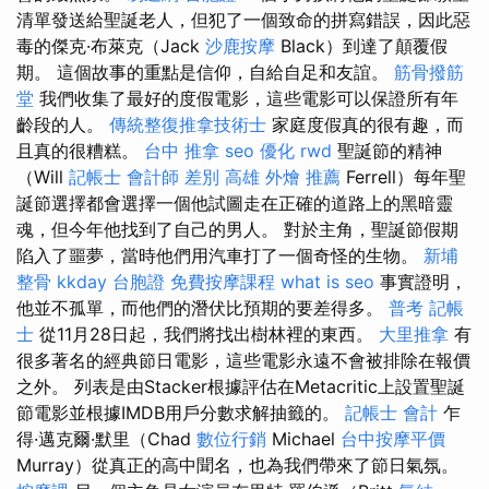
清單發送給聖誕老人，但犯了一個致命的拼寫錯誤，因此惡
毒的傑克·布萊克（Jack
沙鹿按摩
Black）到達了顛覆假
期。 這個故事的重點是信仰，自給自足和友誼。
筋骨撥筋
堂
我們收集了最好的度假電影，這些電影可以保證所有年
齡段的人。
傳統整復推拿技術士
家庭度假真的很有趣，而
且真的很糟糕。
台中 推拿
seo 優化
rwd
聖誕節的精神
（Will
記帳士 會計師 差別
高雄 外燴 推薦
Ferrell）每年聖
誕節選擇都會選擇一個他試圖走在正確的道路上的黑暗靈
魂，但今年他找到了自己的男人。 對於主角，聖誕節假期
陷入了噩夢，當時他們用汽車打了一個奇怪的生物。
新埔
整骨
kkday 台胞證
免費按摩課程
what is seo
事實證明，
他並不孤單，而他們的潛伏比預期的要差得多。
普考 記帳
士
從11月28日起，我們將找出樹林裡的東西。
大里推拿
有
很多著名的經典節日電影，這些電影永遠不會被排除在報價
之外。 列表是由Stacker根據評估在Metacritic上設置聖誕
節電影並根據IMDB用戶分數求解抽籤的。
記帳士 會計
乍
得·邁克爾·默里（Chad
數位行銷
Michael
台中按摩平價
Murray）從真正的高中聞名，也為我們帶來了節日氣氛。