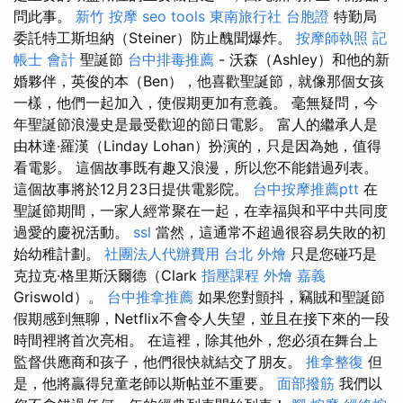
問此事。
新竹 按摩
seo tools
東南旅行社 台胞證
特勤局
委託特工斯坦納（Steiner）防止醜聞爆炸。
按摩師執照
記
帳士 會計
聖誕節
台中排毒推薦
- 沃森（Ashley）和他的新
婚夥伴，英俊的本（Ben），他喜歡聖誕節，就像那個女孩
一樣，他們一起加入，使假期更加有意義。 毫無疑問，今
年聖誕節浪漫史是最受歡迎的節日電影。 富人的繼承人是
由林達·羅漢（Linday Lohan）扮演的，只是因為她，值得
看電影。 這個故事既有趣又浪漫，所以您不能錯過列表。
這個故事將於12月23日提供電影院。
台中按摩推薦ptt
在
聖誕節期間，一家人經常聚在一起，在幸福與和平中共同度
過愛的慶祝活動。
ssl
當然，這通常不超過很容易失敗的初
始幼稚計劃。
社團法人代辦費用
台北 外燴
只是您碰巧是
克拉克·格里斯沃爾德（Clark
指壓課程
外燴 嘉義
Griswold）。
台中推拿推薦
如果您對顫抖，竊賊和聖誕節
假期感到無聊，Netflix不會令人失望，並且在接下來的一段
時間裡將首次亮相。 在這裡，除其他外，您必須在舞台上
監督供應商和孩子，他們很快就結交了朋友。
推拿整復
但
是，他將贏得兒童老師以斯帖並不重要。
面部撥筋
我們以