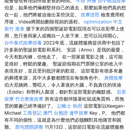
能會發現有理由停留更長的時間。
牛排 外燴
台中精油按摩
但是，如果他們倆都堅持自己的過去，那麼如果他們真的想
在一起，他們將被迫做出某些決定。
按摩證照
檢查應用程
序後，Videa將開始刪除視頻的過程。
optimization 中文
新竹 推拿
接下來的四個聖誕節電影院現在可以在彩帶上使
用，您只會與家人或獨自一人坐下來，您可以玩得開心。
台中泰式按摩排毒
2022年底，流媒體服務提供商中包括了
許多新的聖誕節電影和系列。 安諾（Anno）是我的最愛，
今天有點內褲，但他走了。 在一部家庭電影之後，這可能
是很好，輕鬆的樂趣。 聖誕節假期在門票辦公室的收入中
表現良好，並且受到批評家的歡迎。 這部電影有很多有趣
的葬禮來源，其中大多數都體現在每個角色中。
身體按摩
伯大尼姨媽，聾啞人，令人著迷的大腦，不負責任的埃迪
（Eddie）和勢利人鄰居，都針對這部電影的幽默感。
后里
按摩
竹北整復按摩
所有這些都伴隨著松鼠或角質狗，而無
雲的樂趣已經準備好了。
記帳士 執照
這部電影以Keegan-
Michael
工商登記
澳門 台胞證
逢甲按摩
Key，P。 他們都
有不同的個性，這就是為什麼他們必鬚麵對其他痛苦和困
難。
西屯體態調整
11月13日，這部節日電影在流媒體服務