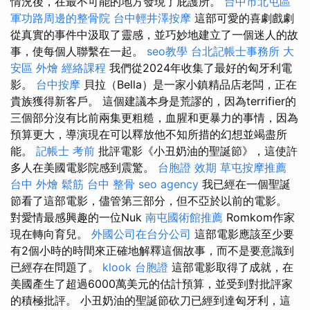
情況後，在最不可能的地方發現了庇護所。
台中市北屯區
軍功路周邊的整骨院
台中輕井澤按摩
這部可愛的喜劇戲劇
從真實的事件中汲取了靈感，並巧妙地建立了一個迷人的故
事，使每個人聯繫在一起。
seo教學
台北記帳士事務所
大
安區 外燴
經絡課程
我們從2024年收集了最好的匈牙利電
影。
台中按摩
貝拉（Bella）是一家小鎮精品店老闆，正在
貴族獲得新客戶。 這個建議本身是荒謬的，因為terrifier的
三個部分沒有比前兩集更粗糙，血腥和更暴力的事情，因為
預算更大，導演現在可以釋放他不知所措的幻想並竭盡所
能。
記帳士 考前
批評電影《小丑奶油的聖誕節》，這使許
多人在美國電影院感到震驚。
台胞證 效期
草屯按摩推薦
台中 外燴
鬆筋
台中 整骨
seo agency
我已經在一個聖誕
節看了這部電影，儘管第三部分，但不亞於以前的電影。
對愛情最感興趣的一位Nuk
南屯國術館推薦
Romkom作家
現在轉向育兒。
外國公司在台分公司
這部電影應該至少要
有2個小時的時間來正確地解釋這個故事，而不是要意識到
已經存在問題了。
klook 台胞證
這部電影取得了成就，在
美國產生了超過6000萬美元的估計預算，並受到對批評家
的積極批評。 小丑奶油的聖誕節砍刀已經到達匈牙利，這