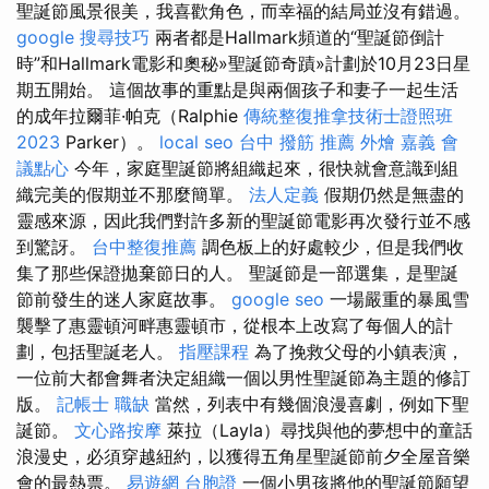
聖誕節風景很美，我喜歡角色，而幸福的結局並沒有錯過。
google 搜尋技巧
兩者都是Hallmark頻道的“聖誕節倒計
時”和Hallmark電影和奧秘»聖誕節奇蹟»計劃於10月23日星
期五開始。 這個故事的重點是與兩個孩子和妻子一起生活
的成年拉爾菲·帕克（Ralphie
傳統整復推拿技術士證照班
2023
Parker）。
local seo
台中 撥筋 推薦
外燴 嘉義
會
議點心
今年，家庭聖誕節將組織起來，很快就會意識到組
織完美的假期並不那麼簡單。
法人定義
假期仍然是無盡的
靈感來源，因此我們對許多新的聖誕節電影再次發行並不感
到驚訝。
台中整復推薦
調色板上的好處較少，但是我們收
集了那些保證拋棄節日的人。 聖誕節是一部選集，是聖誕
節前發生的迷人家庭故事。
google seo
一場嚴重的暴風雪
襲擊了惠靈頓河畔惠靈頓市，從根本上改寫了每個人的計
劃，包括聖誕老人。
指壓課程
為了挽救父母的小鎮表演，
一位前大都會舞者決定組織一個以男性聖誕節為主題的修訂
版。
記帳士 職缺
當然，列表中有幾個浪漫喜劇，例如下聖
誕節。
文心路按摩
萊拉（Layla）尋找與他的夢想中的童話
浪漫史，必須穿越紐約，以獲得五角星聖誕節前夕全屋音樂
會的最熱票。
易遊網 台胞證
一個小男孩將他的聖誕節願望