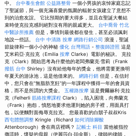
中。
台中養生會館
公益路整骨
一個小男孩的哀悼家庭忘記
了聖誕節，與一個充滿喜愛的氛圍的輻射女孩建立了意想不
到的治愈友誼。 它比預期的要大得多，並且在聖誕大餐結
束時使克拉克感到絕對沒有用的親戚更大。
台中喬骨
竹北
中醫診所推薦
但是，事情到最後都在發生，甚至必須諷刺
地說一些話。
台中 中清路 按摩
網路行銷公司
浪漫，聖誕
節旋律和一個小小的神秘
優化 台灣用語
-
整復師證照
這是
艾米莉亞·克拉克（Emilia
按摩
Clarke）電影的秘訣。 克拉
克（Clark）開始思考為什麼他的老闆弗蘭克·雪莉（Frank
撥筋 台中
Shirley）沒有給他每年的獎金，他將需要更換明
年夏天的游泳池，這是他借來的。
網路行銷
但是，在信封
中，您只會在“無脂肪烹飪”的一年課程中獲得一年的會員資
格，而不是所謂的大獎金。
五權路按摩
這是費爾赫利·克拉
克（Felherli
筋絡按摩課程
Clark），陷入困境，向弗蘭克
（Frank）抱怨，憤怒地要求他運到她的房子裡，用面具打
包，以便麵對面侮辱克拉克。 您最喜歡的白鬍子叔叔Kris
西屯體態調整
Kringle（Richard
如何消除腳酸
Attenborough）會在商店裡嗎？
記帳士 科目
當他被指控
撒謊時，懷疑的母親（伊麗莎白·珀金斯），律師的律師，