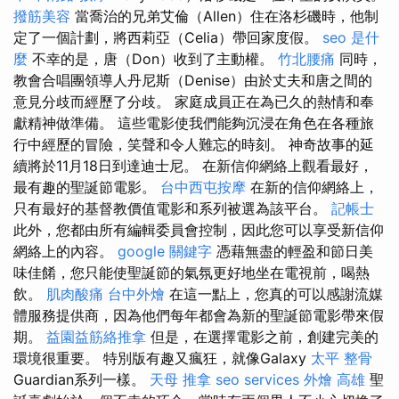
撥筋美容
當喬治的兄弟艾倫（Allen）住在洛杉磯時，他制
定了一個計劃，將西莉亞（Celia）帶回家度假。
seo 是什
麼
不幸的是，唐（Don）收到了主動權。
竹北腰痛
同時，
教會合唱團領導人丹尼斯（Denise）由於丈夫和唐之間的
意見分歧而經歷了分歧。 家庭成員正在為已久的熱情和奉
獻精神做準備。 這些電影使我們能夠沉浸在角色在各種旅
行中經歷的冒險，笑聲和令人難忘的時刻。 神奇故事的延
續將於11月18日到達迪士尼。 在新信仰網絡上觀看最好，
最有趣的聖誕節電影。
台中西屯按摩
在新的信仰網絡上，
只有最好的基督教價值電影和系列被選為該平台。
記帳士
此外，您都由所有編輯委員會控制，因此您可以享受新信仰
網絡上的內容。
google 關鍵字
憑藉無盡的輕盈和節日美
味佳餚，您只能使聖誕節的氣氛更好地坐在電視前，喝熱
飲。
肌肉酸痛
台中外燴
在這一點上，您真的可以感謝流媒
體服務提供商，因為他們每年都會為新的聖誕節電影帶來假
期。
益園益筋絡推拿
但是，在選擇電影之前，創建完美的
環境很重要。 特別版有趣又瘋狂，就像Galaxy
太平 整骨
Guardian系列一樣。
天母 推拿
seo services
外燴 高雄
聖