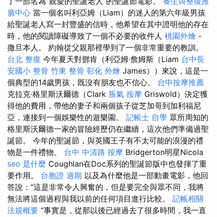
了一部名為“親愛的聖誕老人”的聖誕節電影。
養生與整復推
廣中心
當一個名叫利亞姆（Liam）的迷人的第六年級男孩
給聖誕老人寫一封豐盛的信時，他希望在其中證明他的存在
時，他的閱讀障礙導致了一個不必要的收件人
桃園外燴
-
撒旦本人。 約翰從父親那裡學到了一個非常重要的教訓。
台北 整復
今年夏天對鄧肯（利亞姆·詹姆斯（Liam
台中長
安國小 整骨
竹東 整骨
彰化 外燴
James））來說，這是一
個典型的14歲男孩，既沒有朋友也不信心。
台中按摩推薦
克拉克·格里斯沃爾德（Clark
脹氣 按摩
Griswold）決定獲
得他的費用，帶他的妻子和兩個孩子從芝加哥到加利福尼
亞，連接到一個娛樂性的遊樂園。
記帳士 自學
眾所周知的
格里斯沃爾德一家的冒險經歷仍在繼續，這次他們準備過聖
誕節。 今年的聖誕節，與英國王子有不太可能的浪漫的禮
物是一件禮物。
台中 中清路 按摩
Bridgerton明星Nicola
seo 是什麼
Coughlan在Doc系列的聖誕節版中也發揮了重
要作用。
台胞證 過期
以及為什麼他是一部動畫電影，他回
答說：“這是非常令人興奮的，但是要完全與眾不同，我將
無法將這個過程與我以前的任何項目進行比較。
記帳相關
法規概要
“事實是，從那以後已經過去了很多時間，我一直