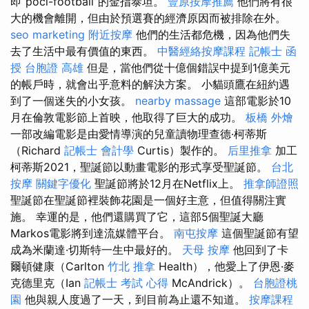
即“pöci-football”的金指泰坦。
豐原按摩推薦
他們將有很
大的機會離開，但由於預選賽的經濟原因而被排除在外。
seo marketing
附近按摩
他們的生活都危機，因為他們失
去了生活中最有價值的東西。
中醫經絡按摩課程
記帳士 函
授
台胞證 高雄
但是，當他們從十億個錯誤中提到1億美元
的帳戶時，就會出乎意料的解決方案。 小貓頭鷹在紐約遇
到了一個迷失的小女孩。
nearby massage
這部電影於10
月在倫敦電影節上首映，他取得了巨大的成功。
板橋 外燴
一部改編電影是由愛情導演的兒童讀物理查德·柯蒂斯
（Richard
記帳士 會計學
Curtis）製作的。
后里推拿
加工
柯蒂斯2021，聖誕節以動畫電影的形式享受聖誕節。
台北
按摩
關鍵字優化
聖誕節將於12月在Netflix上。
推拿師證照
聖誕節在聖誕節裡裝飾花園是一個好主意，但值得關注實
施。 幸運的是，他們還購買了它，這部5個聖誕大廳
Markos電影將到達流媒體平台。
南屯按摩
這個聖誕節有望
成為米蘭達·切斯特一生中最好的。
天母 按摩
他回到了卡
爾頓健康（Carlton
竹北 推拿
Health），他愛上了伊恩·麥
克德里克（Ian
記帳士 考試 心得
McAndrick）。
台胞證桃
園
他與親人度過了一天，到目前為止還不知道。
按摩課程