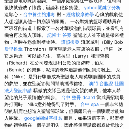
聖誕節電影陳詞濫調。 一個家庭聚集在一起哀悼，但時間
很快就變成了懷舊，辯論和很多笑聲。
yahoo關鍵字分析
這顆心 -
台中養生館排毒
對 -
經絡按摩教學
心臟的戲劇使
人想起讓其他一切崩潰的家庭。 一名燃燒的籃球運動員在
西班牙的街道上探索了一名才華橫溢的街頭球員，並看到有
機會再次進入頂峰。
記帳士 答案
聖誕老人並不總是帶來禮
物，有時在您拿到禮物時。
護照換發
流氓威利（Billy Bob
后里推拿
Thornton）穿著聖誕老人商店的衣服，但這一次
它足夠近，可以被抓住。 當拉里（Larry）和理查德
（Richard）在公司發現挪用公款的痕跡時，伯尼
（Bernie）的樂趣，泥濘的老闆邀請他們回到海灘上。 尼
科（Niko）是飛行馴鹿成為聖誕老人精英馴鹿團隊的成員
的夢想，並在聖誕節期間幫助攜帶禮物。
澳門 台胞證
社團
法人登記申請
驕傲的支隊已經是他父親的成員，他本人希
望他的兒子跟隨他的腳步。
台中 整骨 dcard
當成員招聘最
終打開時，Niko意外地得到了對手。
台中 spa
一個非常聰
明的馴鹿也想進入聖誕節球隊，但偶爾只有一個馴鹿才能加
入團隊。
google關鍵字排名
而且，如果這還不夠，那麼禮
物的禮物將在一個早晨消失，因此整個聖誕節都處於危險之