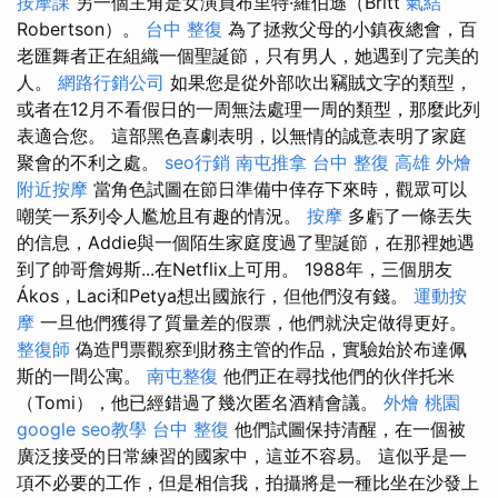
按摩課
另一個主角是女演員布里特·羅伯遜（Britt
氣結
Robertson）。
台中 整復
為了拯救父母的小鎮夜總會，百
老匯舞者正在組織一個聖誕節，只有男人，她遇到了完美的
人。
網路行銷公司
如果您是從外部吹出竊賊文字的類型，
或者在12月不看假日的一周無法處理一周的類型，那麼此列
表適合您。 這部黑色喜劇表明，以無情的誠意表明了家庭
聚會的不利之處。
seo行銷
南屯推拿
台中 整復
高雄 外燴
附近按摩
當角色試圖在節日準備中倖存下來時，觀眾可以
嘲笑一系列令人尷尬且有趣的情況。
按摩
多虧了一條丟失
的信息，Addie與一個陌生家庭度過了聖誕節，在那裡她遇
到了帥哥詹姆斯...在Netflix上可用。 1988年，三個朋友
Ákos，Laci和Petya想出國旅行，但他們沒有錢。
運動按
摩
一旦他們獲得了質量差的假票，他們就決定做得更好。
整復師
偽造門票觀察到財務主管的作品，實驗始於布達佩
斯的一間公寓。
南屯整復
他們正在尋找他們的伙伴托米
（Tomi），他已經錯過了幾次匿名酒精會議。
外燴 桃園
google seo教學
台中 整復
他們試圖保持清醒，在一個被
廣泛接受的日常練習的國家中，這並不容易。 這似乎是一
項不必要的工作，但是相信我，拍攝將是一種比坐在沙發上