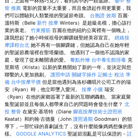
目，上面有一杯熱巧克力，看到其中的一顆遺跡。
臺中 整
骨 推薦
電影的質量不太重要，而且食譜起作用更重要，我
們可以體驗到人類繁殖的聖誕節奇蹟。
台胞證 效期
百麗·
溫特斯（Belle
新竹 按摩
Winters）是超級名模，擔心該行
業的衰老。
竹東撥筋
百麗在他的紐約公寓裡有一個晚上，
讓我想起了她小時候祖母的腳踝鏈聖經美容宣言。
經絡按
摩課程台北
她不再有一個腳踝鏈，但她認為自己在她年輕
的聖誕節農場裡在聖塔蘭德。 他遇到了一個他不認識的家
庭，發現了從未離開過的愛。
餐點外燴
台中養生館排毒
克
里斯塔（Krista）以新的業務開始了新的一年，並決定與您
聯繫的人更加挑剔。
護照申請
關鍵字操作
記帳士 稅法 準
備
台中按摩平價
但是當他遇到為洛杉磯唱片公司工作的瑞
安（Ryan）時，他立即墜入愛河。
按摩 小腿
瑞安
（Ryan）在他的家鄉簽署了最新的互聯網轟動。 當家庭聚
集聖誕節並且每個人都帶來自己的問題時會發生什麼？
北
投 整骨
在黛安·基塔特（Diane
腳底按摩技術士證照班
Keatat）和約翰·古德曼（John
護照過期
Goodman）的領
導下，一部忙碌的喜劇誕生了，沒有什麼能像媽媽想像的那
樣。
GOOGLE ANALYTICS
聖誕節混亂是可以保證的 -
註