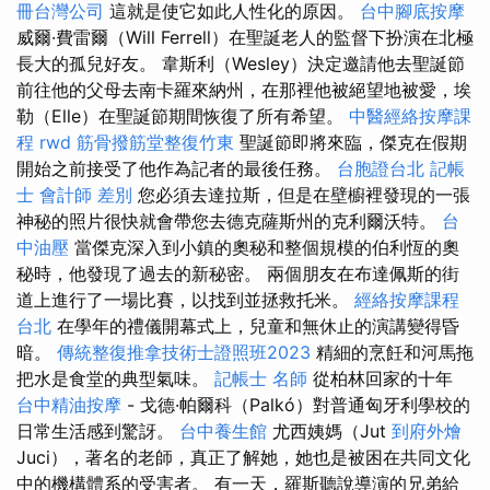
冊台灣公司
這就是使它如此人性化的原因。
台中腳底按摩
威爾·費雷爾（Will Ferrell）在聖誕老人的監督下扮演在北極
長大的孤兒好友。 韋斯利（Wesley）決定邀請他去聖誕節
前往他的父母去南卡羅來納州，在那裡他被絕望地被愛，埃
勒（Elle）在聖誕節期間恢復了所有希望。
中醫經絡按摩課
程
rwd
筋骨撥筋堂整復竹東
聖誕節即將來臨，傑克在假期
開始之前接受了他作為記者的最後任務。
台胞證台北
記帳
士 會計師 差別
您必須去達拉斯，但是在壁櫥裡發現的一張
神秘的照片很快就會帶您去德克薩斯州的克利爾沃特。
台
中油壓
當傑克深入到小鎮的奧秘和整個規模的伯利恆的奧
秘時，他發現了過去的新秘密。 兩個朋友在布達佩斯的街
道上進行了一場比賽，以找到並拯救托米。
經絡按摩課程
台北
在學年的禮儀開幕式上，兒童和無休止的演講變得昏
暗。
傳統整復推拿技術士證照班2023
精細的烹飪和河馬拖
把水是食堂的典型氣味。
記帳士 名師
從柏林回家的十年
台中精油按摩
- 戈德·帕爾科（Palkó）對普通匈牙利學校的
日常生活感到驚訝。
台中養生館
尤西姨媽（Jut
到府外燴
Juci），著名的老師，真正了解她，她也是被困在共同文化
中的機構體系的受害者。 有一天，羅斯聽說導演的兄弟給