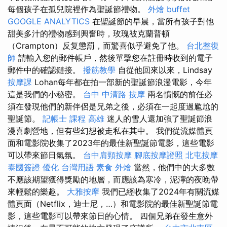
每個孩子在孤兒院裡作為聖誕節禮物。
外燴 buffet
GOOGLE ANALYTICS
在聖誕節的早晨，當所有孩子對他
甜美多汁的禮物感到興奮時，玫瑰被克蘭普頓
（Crampton）反复懲罰，而驚喜似乎避免了他。
台北整復
師
請輸入您的郵件帳戶，然後單擊您在註冊時收到的電子
郵件中的確認鏈接。
撥筋教學
自從他回來以來，Lindsay
按摩課
Lohan每年都在拍一部新的聖誕節浪漫電影，今年
這是我們的小秘密。
台中 中清路 按摩
兩名憤慨的前任必
須在發現他們的新伴侶是兄弟之後，必須在一起度過尷尬的
聖誕節。
記帳士 課程 高雄
迷人的雪人還加強了聖誕節浪
漫喜劇營地，但有些幻想被走私在其中。 我們從流媒體頁
面和電影院收集了2023年的最佳新聖誕節電影，這些電影
可以帶來節日氣氛。
台中肩頸按摩
腳底按摩證照
北屯按摩
泰國簽證
優化 台灣用語
素食 外燴
當然，他們中的大多數
不應該期望獲得獎勵的地層，而應該為寒冷，泥濘的夜晚帶
來輕鬆的樂趣。
大雅按摩
我們已經收集了2024年有關流媒
體頁面（Netflix，迪士尼，…）和電影院的最佳新聖誕節電
影，這些電影可以帶來節日的心情。 四個兄弟在發生意外