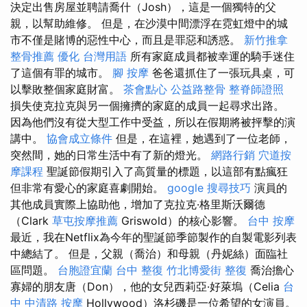
決定出售房屋並聘請喬什（Josh），這是一個獨特的父
親，以幫助維修。 但是，在沙漠中間漂浮在霓虹燈中的城
市不僅是賭博的惡性中心，而且是罪惡和誘惑。
新竹推拿
整骨推薦
優化 台灣用語
所有家庭成員都被幸運的騎手迷住
了這個有罪的城市。
腳 按摩
爸爸還抓住了一張玩具桌，可
以擊敗整個家庭財富。
茶會點心
公益路整骨
整脊師證照
損失使克拉克與另一個擁擠的家庭的成員一起尋求出路。
因為他們沒有從大型工作中受益，所以在假期將被抨擊的演
講中。
協會成立條件
但是，在這裡，她遇到了一位老師，
突然間，她的日常生活中有了新的燈光。
網路行銷
穴道按
摩課程
聖誕節假期引入了高質量的標題，以這部有點瘋狂
但非常有愛心的家庭喜劇開始。
google 搜尋技巧
演員的
其他成員實際上協助他，增加了克拉克·格里斯沃爾德
（Clark
草屯按摩推薦
Griswold）的核心影響。
台中 按摩
最近，我在Netflix為今年的聖誕節季節製作的自製電影列表
中總結了。 但是，父親（喬治）和母親（丹妮絲）面臨社
區問題。
台胞證宜蘭
台中 整復
竹北博愛街 整復
喬治擔心
寡婦的朋友唐（Don），他的女兒西莉亞·好萊塢（Celia
台
中 中清路 按摩
Hollywood）洛杉磯是一位希望的女演員。