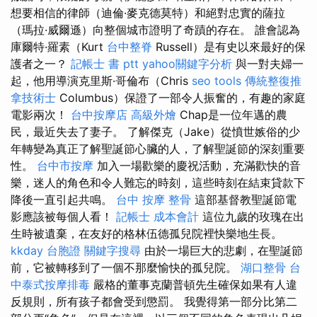
想要相信的律師（迪倫·麥克德莫特）和絕對忠實的薩拉
（瑪拉·威爾遜）向整個城市證明了奇蹟的存在。 誰會認為
庫爾特·羅素（Kurt
台中整脊
Russell）是有史以來最好的保
護者之一？
記帳士 書 ptt
yahoo關鍵字分析
與一對夫婦一
起，他用導演克里斯·哥倫布（Chris
seo tools
傳統整復推
拿技術士
Columbus）保證了一部令人振奮的，有趣的家庭
電影兩次！
台中按摩店
高級外燴
Chap是一位年邁的農
民，最近失去了妻子。 了解傑克（Jake）從憤世嫉俗的少
年轉變為真正了解聖誕節心臟的人，了解聖誕節的深刻重要
性。
台中市按摩
加入一場歡樂的慶祝活動，充滿歡快的音
樂，迷人的角色和令人難忘的時刻，這些時刻在結束貸款下
降後一直引起共鳴。
台中 按摩 整骨
這部基督教聖誕節電
影應該被每個人看！
記帳士 成本會計
這位九歲的玫瑰在出
生時被遺棄，在友好的格林伍德孤兒院裡快樂地生長。
kkday 台胞證
關鍵字搜尋
由於一場巨大的悲劇，在聖誕節
前，它被轉移到了一個不那麼愉快的孤兒院。
湖口整骨
台
中泰式按摩排毒
嚴格的董事克蘭普頓先生確保如果有人違
反規則，所有孩子都會受到懲罰。 我覺得第一部分比第二