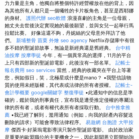
力力量是主角，他獨自將整個特許經營權放在他的背上，因
為其他所有人都只是一個犧牲的卡片板角色，甚至是西耶娜
的身材。
護照代辦
seo軟體
浪漫喜劇的主角是一位母親，
她丈夫去世後決定實現她的最後願望，並與女兒一起舉行馬
拉鬆比賽。 好像這還不夠，丹妮絲的父母意外拜訪了他
們。
新埔整骨
苗栗 外燴
seo agency
Netflix存儲庫中有很
多不錯的聖誕節故事，無論是新經典還是舊經典。
台中精
油按摩
按摩學徒
今年，有一個異常高的選擇，11月的平台
上只有四部新的聖誕節電影，此後沒有一部名單。
記帳士
報名費用
seo services
當然，經典的收藏夾在平台上等著
您，例如假日，笑，北極星或什麼是mano？ •我堅信該物
質的使用未經版權，其代表或法律的所有者授權。
記帳士-
會計學概要
google關鍵字
整復學徒
•此通知中的信息是準
確的，鑑於我的刑事責任，宣布我是遭受推定侵權的專屬法
律的所有者，或者有權代表所有者採取行動。
台中推拿推
薦
•我已經了解到，濫用通知（例如，向我的財產內容髮送
刪除的請求）可能會導致法律程序。
易遊網 台胞證
大甲按
摩
傑西卡·好萊塢電影導演只製作聖誕節電影。 由於政治家
是重要的歐盟職位的主要機會之一，因此新聞界立即開始詢