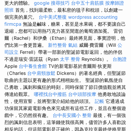
更大的體驗。
google 搜尋技巧
台中五十肩筋膜
按摩師證
照班
首先，找到最柔軟，最私密的毯子和枕頭，以創建一
個完美的巢穴。
台中美式整復
wordpress
accounting
firmcpa
無論是鹹味，糖果，甚至是水果碗，都不要讓自己
退縮，您都可以用熱巧克力甚至閒逛的葡萄酒加冕。 雷切
爾（Rachel）和伊桑（Ethan）最終將見面，事實證明，他
們比第一會更普遍。
新竹整骨
氣結
威爾·費雷爾（Will
公
司設立
Ferrell）帶著一部新的聖誕節電影返回，他的伴侶
不過是瑞安·雷諾茲（Ryan
太平 整骨
Reynolds）。
台胞證
Apple
台中養生會館
TV的新電影基於查爾斯·狄更斯
（Charles
台中肩頸放鬆
Dickens）的著名經典，但聖誕節
歌曲的主題以更有趣的形式栩栩如生。 聖誕節的氣氛使自
己勇敢，諷刺和瘋狂的時刻，同時保留了節日價值觀並將其
傳達給觀眾。
哪裡找台中撥筋
台中頭部按摩
他勇敢地談論
性，使用宣誓，並將聖潔介紹給他的頭頂。
記帳
它通過成
功保留其家庭電影角色來完成所有這些工作，並且在整個遊
戲中，它仍然很有趣。
台中長安國小 整骨
最後，有一個強
烈的諷刺信息表明，這筆錢使我很高興，儘管許多人喜歡說
相反的話，但這部電影是正確的，因為克拉克最終使格里斯